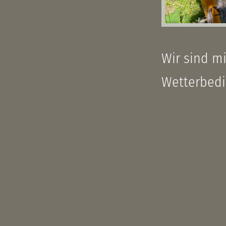
Wir sind m
Wetterbedi
Tagsüber i
Qualität de
den Jahrga
Erntehelfer
Treue halte
zu trinken