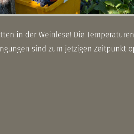
itten in der Weinlese! Die Temperature
ngungen sind zum jetzigen Zeitpunkt o
st es warm und sonnig, nachts schön küh
r Trauben ist gut und wir freuen uns s
ng 2023. Ein großes Dankeschön gilt au
n, die uns schon seit vielen Jahren jede
n. Jetzt gibt es auch wieder leckeren 
. Einfach vorbei kommen und in der Son