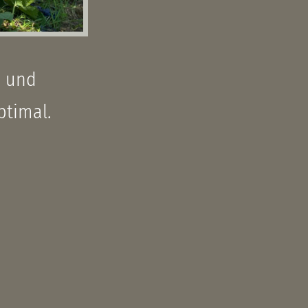
n und
ptimal.
l. Die
chon auf
ch unseren
s Jahr die
neuen Wein
ne ein